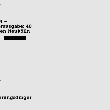
r
4 –
rausgabe: 48
en Neukölln
r
erungsdinger