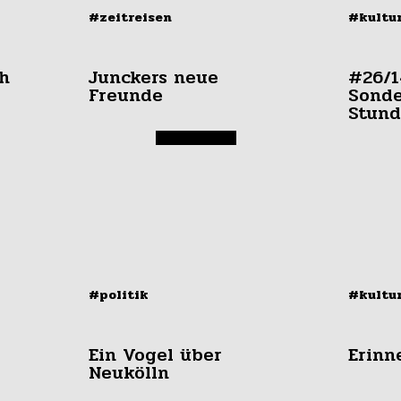
#zeitreisen
#kultu
h
Junckers neue
#26/1
Freunde
Sonde
Stund
#politik
#kultu
Ein Vogel über
Erinn
Neukölln