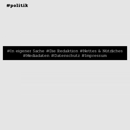
#politik
In eigener Sache
Die Redaktion
Nettes & Nützliches
Mediadaten
Datenschutz
Impressum