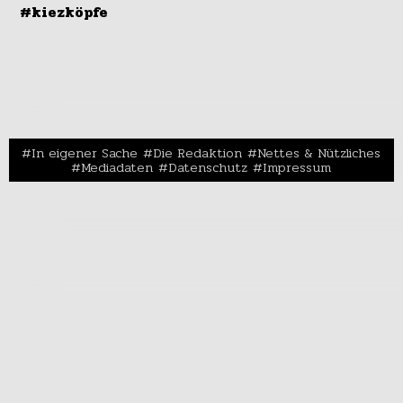
#kiezköpfe
In eigener Sache
Die Redaktion
Nettes & Nützliches
Mediadaten
Datenschutz
Impressum