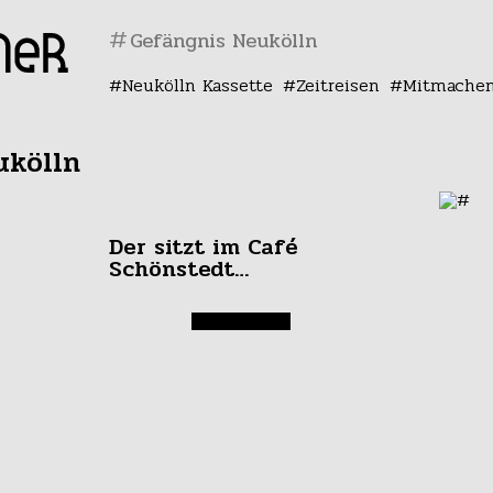
#
Neukölln Kassette
Zeitreisen
Mitmache
ukölln
Der sitzt im Café
Schönstedt…