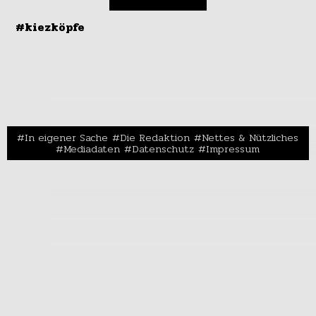
#kiezköpfe
In eigener Sache
Die Redaktion
Nettes & Nützliches
Mediadaten
Datenschutz
Impressum