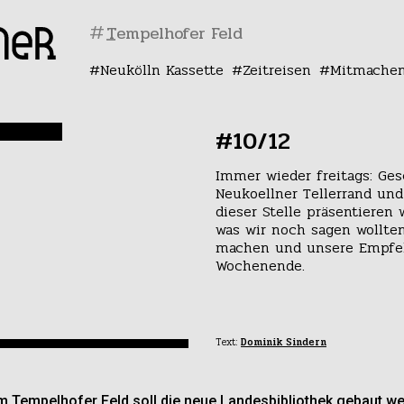
#
Neukölln Kassette
Zeitreisen
Mitmache
#10/12
Immer wieder freitags: Ge
Neukoellner Tellerrand und
dieser Stelle präsentieren 
was wir noch sagen wollte
machen und unsere Empfe
Wochenende.
Text:
Dominik Sindern
m Tempelhofer Feld soll die neue Landesbibliothek gebaut w