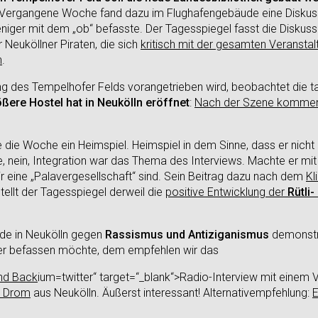
 Vergangene Woche fand dazu im Flughafengebäude eine Diskussi
eniger mit dem „ob“ befasste. Der Tagesspiegel fasst die Diskus
r Neuköllner Piraten, die sich
kritisch mit der gesamten Veransta
n
.
g des Tempelhofer Felds vorangetrieben wird, beobachtet die t
ßere Hostel hat in Neukölln eröffnet
:
Nach der Szene kommen 
 die Woche ein Heimspiel. Heimspiel in dem Sinne, dass er nicht
 nein, Integration war das Thema des Interviews. Machte er mit l
wir eine „Palavergesellschaft“ sind. Sein Beitrag dazu nach dem
Kl
tellt der Tagesspiegel derweil die
positive Entwicklung der
Rütli
e in Neukölln gegen
Rassismus und Antiziganismus
demonstri
er befassen möchte, dem empfehlen wir das
end Back
ium=twitter“ target=“_blank“>Radio-Interview mit einem V
 Drom
aus Neukölln. Äußerst interessant! Alternativempfehlung:
E