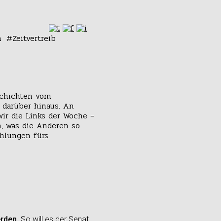
n
Zeitvertreib
schichten vom
 darüber hinaus. An
wir die Links der Woche –
n, was die Anderen so
hlungen fürs
erden
. So will es der Senat,