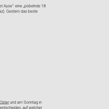
let Ayse“: eine „pöbelnde 18
az). Gestern das beste
Elster
und am Sonntag in
entscheiden, auf welcher