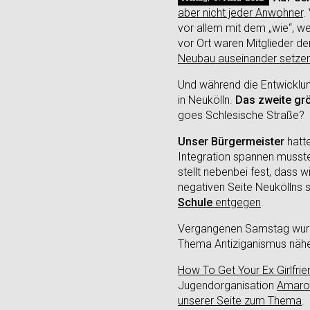
aber nicht jeder Anwohner
.
vor allem mit dem „wie“, w
vor Ort waren Mitglieder de
Neubau auseinander setze
Und während die Entwicklun
in Neukölln.
Das zweite grö
goes Schlesische Straße?
Unser Bürgermeister
hatte
Integration spannen musste,
stellt nebenbei fest, dass 
negativen Seite Neuköllns s
Schule
entgegen
.
Vergangenen Samstag wurd
Thema Antiziganismus näh
How To Get Your Ex Girlfri
Jugendorganisation
Amaro
unserer Seite zum Thema
.