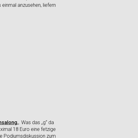
einmal anzusehen, liefern
insalong
„. Was das „g“ da
aximal 18 Euro eine fetzige
nde Podiumsdiskussion zum