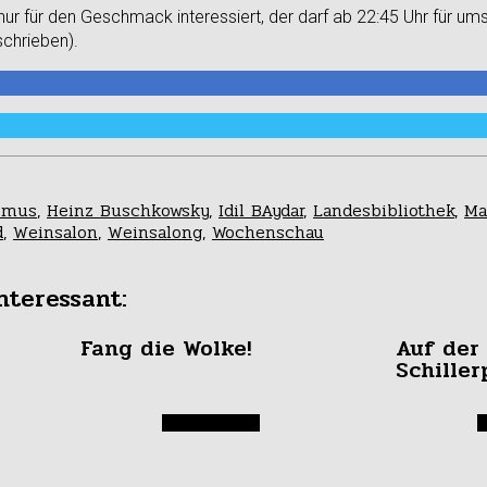
r für den Geschmack interessiert, der darf ab 22:45 Uhr für ums
schrieben).
smus
,
Heinz Buschkowsky
,
Idil BAydar
,
Landesbibliothek
,
Ma
d
,
Weinsalon
,
Weinsalong
,
Wochenschau
nteressant:
Fang die Wolke!
Auf der
Schille