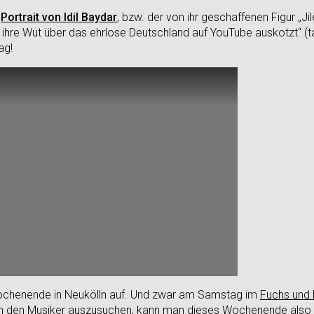
n
Portrait von Idil Baydar
, bzw. der von ihr geschaffenen Figur „Ji
e ihre Wut über das ehrlose Deutschland auf YouTube auskotzt“ (t
ag!
ochenende in Neukölln auf. Und zwar am Samstag im
Fuchs und 
ich den Musiker auszusuchen, kann man dieses Wochenende also 