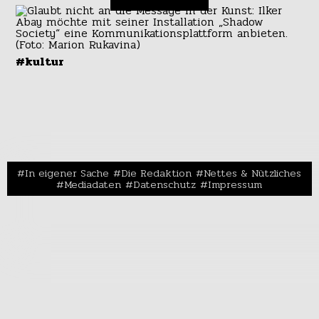
#kultur
In eigener Sache
Die Redaktion
Nettes & Nützliches
Mediadaten
Datenschutz
Impressum