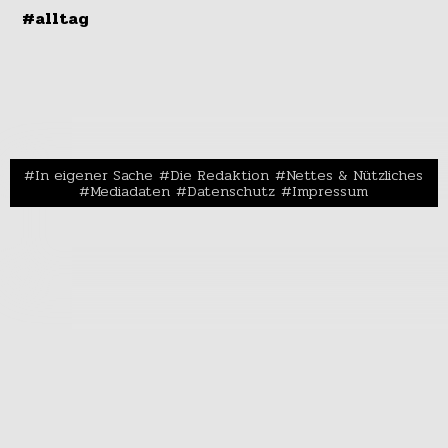
#alltag
In eigener Sache
Die Redaktion
Nettes & Nützliches
Mediadaten
Datenschutz
Impressum