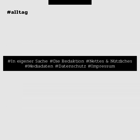
#alltag
In eigener Sache
Die Redaktion
Nettes & Nützliches
Mediadaten
Datenschutz
Impressum