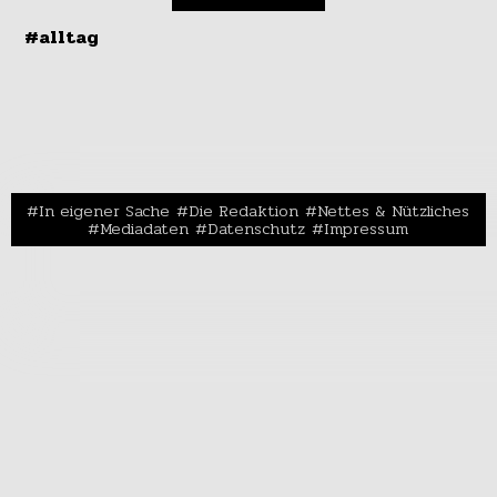
#alltag
In eigener Sache
Die Redaktion
Nettes & Nützliches
Mediadaten
Datenschutz
Impressum