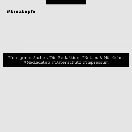
#kiezköpfe
In eigener Sache
Die Redaktion
Nettes & Nützliches
Mediadaten
Datenschutz
Impressum