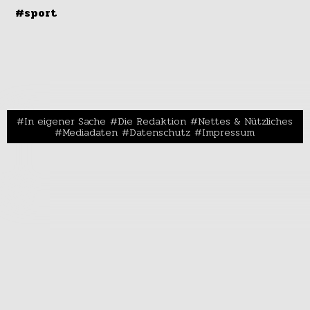
#sport
In eigener Sache
Die Redaktion
Nettes & Nützliches
Mediadaten
Datenschutz
Impressum