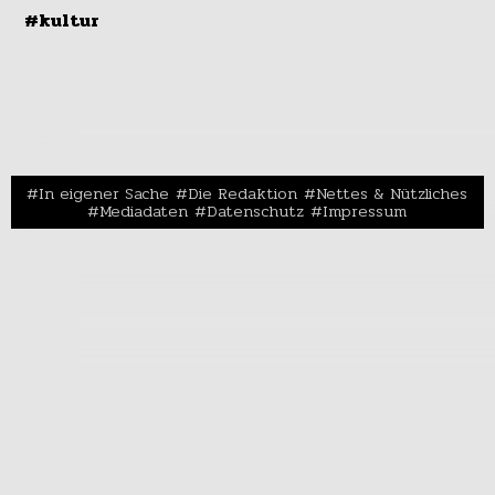
#kultur
In eigener Sache
Die Redaktion
Nettes & Nützliches
Mediadaten
Datenschutz
Impressum