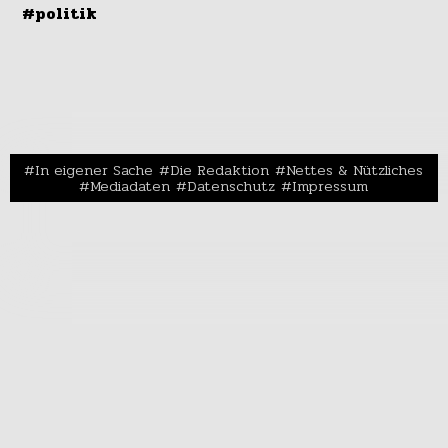
#politik
In eigener Sache
Die Redaktion
Nettes & Nützliches
Mediadaten
Datenschutz
Impressum