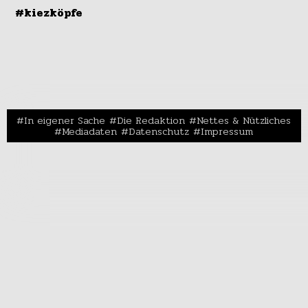
#kiezköpfe
In eigener Sache
Die Redaktion
Nettes & Nützliches
Mediadaten
Datenschutz
Impressum