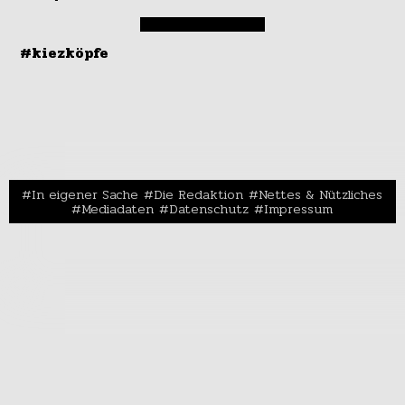
#kiezköpfe
In eigener Sache
Die Redaktion
Nettes & Nützliches
Mediadaten
Datenschutz
Impressum