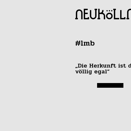
#lmb
„Die Herkunft ist 
völlig egal“