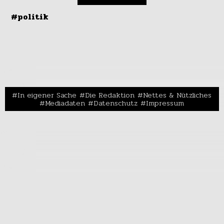
#politik
In eigener Sache
Die Redaktion
Nettes & Nützliches
Mediadaten
Datenschutz
Impressum