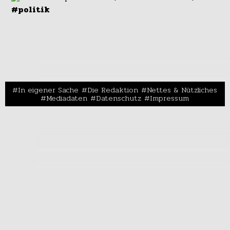
#politik
In eigener Sache
Die Redaktion
Nettes & Nützliches
Mediadaten
Datenschutz
Impressum