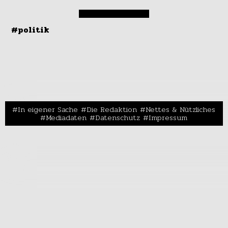
#politik
In eigener Sache
Die Redaktion
Nettes & Nützliches
Mediadaten
Datenschutz
Impressum