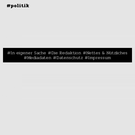
#politik
In eigener Sache
Die Redaktion
Nettes & Nützliches
Mediadaten
Datenschutz
Impressum