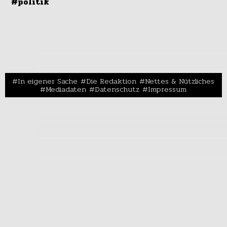
#politik
In eigener Sache
Die Redaktion
Nettes & Nützliches
Mediadaten
Datenschutz
Impressum