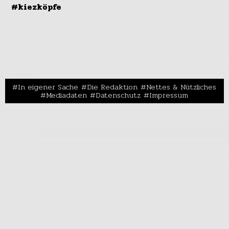
#kiezköpfe
In eigener Sache
Die Redaktion
Nettes & Nützliches
Mediadaten
Datenschutz
Impressum