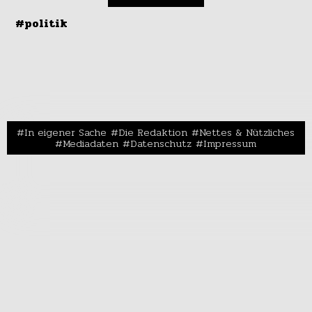
#politik
In eigener Sache
Die Redaktion
Nettes & Nützliches
Mediadaten
Datenschutz
Impressum