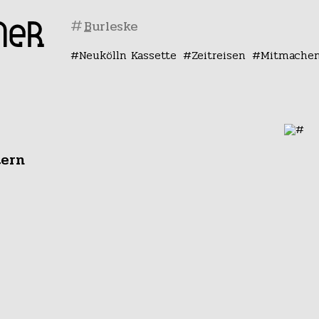
#
Neukölln Kassette
Zeitreisen
Mitmache
tern