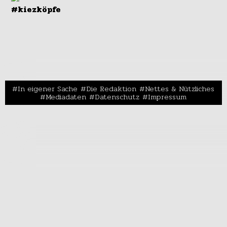
#kiezköpfe
In eigener Sache
Die Redaktion
Nettes & Nützliches
Mediadaten
Datenschutz
Impressum