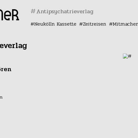
#
Neukölln Kassette
Zeitreisen
Mitmache
everlag
ören