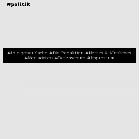
#politik
In eigener Sache
Die Redaktion
Nettes & Nützliches
Mediadaten
Datenschutz
Impressum