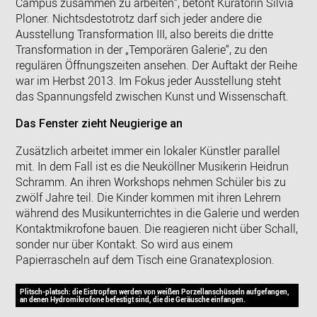
Campus zusammen zu arbeiten“, betont Kuratorin Silvia
Ploner. Nichtsdestotrotz darf sich jeder andere die
Ausstellung Transformation III, also bereits die dritte
Transformation in der „Temporären Galerie“, zu den
regulären Öffnungszeiten ansehen. Der Auftakt der Reihe
war im Herbst 2013. Im Fokus jeder Ausstellung steht
das Spannungsfeld zwischen Kunst und Wissenschaft.
Das Fenster zieht Neugierige an
Zusätzlich arbeitet immer ein lokaler Künstler parallel
mit. In dem Fall ist es die Neuköllner Musikerin Heidrun
Schramm. An ihren Workshops nehmen Schüler bis zu
zwölf Jahre teil. Die Kinder kommen mit ihren Lehrern
während des Musikunterrichtes in die Galerie und werden
Kontaktmikrofone bauen. Die reagieren nicht über Schall,
sonder nur über Kontakt. So wird aus einem
Papierrascheln auf dem Tisch eine Granatexplosion.
Plitsch-platsch: die Eistropfen werden von weißen Porzellanschüsseln aufgefangen,
an denen Hydromikrofone befestigt sind, die die Geräusche einfangen.