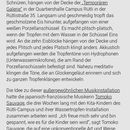
Schnüren, hängen von der Decke der
„Temporären
Galerie“
in der Quartiershalle Campus Rütli in der
Rütlistraße 35. Langsam und geschmeidig tropft das
geschmolzene Eis hinunter, aufgefangen von einer
weißen Porzellanschüssel. Es macht plitsch-platsch,
wenn der Tropfen mit dem Wasser in der Schüssel Eins
wird. An die zehn Eisblöcke hängen von der Decke und
jedes Plitsch und jedes Platsch klingt anders. Akkustich
aufgefangen werden die Tropfentöne von Hydrophonen
(Unterwassermikrofone), die am Rand der
Porzellanschüsseln befestigt sind. Nahezu meditativ
klingen die Töne, die an Glockengeläut erinnern und sich
zu ganzen Tropfenklängen entwickeln.
Die Idee zu dieser
außergewöhnlichen Musikinstallation
hatte die japanisch-französische Musikerin
Tomoko
Sauvage
, die drei Wochen lang mit den Kita-Kindern des
Rütli-Campus und ihrer Wassertropfen-Installation
zusammen arbeiten wird. „Ich freue mich sehr und bin
gespannt, wie es für die Kinder sein wird“, sagt Tomoko
Sauvage, die auf eine unkonventionelle Art und Weise