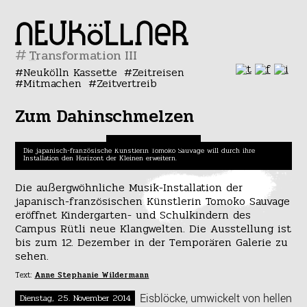
#
Neukölln Kassette
Zeitreisen
Mitmachen
Zeitvertreib
Zum Dahinschmelzen
Die japanisch-französische Künstlerin Tomoko Sauvage will durch ihre
Installation den Horizont der Kleinen erweitern.
Die außergwöhnliche Musik-Installation der
japanisch-französischen Künstlerin Tomoko Sauvage
eröffnet Kindergarten- und Schulkindern des
Campus Rütli neue Klangwelten. Die Ausstellung ist
bis zum 12. Dezember in der Temporären Galerie zu
sehen.
Text:
Anne Stephanie Wildermann
Eisblöcke, umwickelt von hellen
Dienstag, 25. November 2014