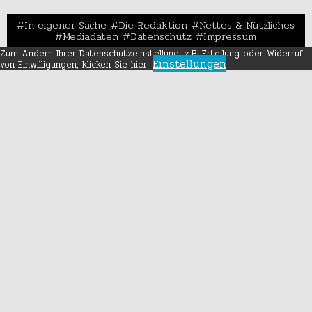
In eigener Sache
Die Redaktion
Nettes & Nützliches
Mediadaten
Datenschutz
Impressum
Zum Ändern Ihrer Datenschutzeinstellung, z.B. Erteilung oder Widerruf
Einstellungen
von Einwilligungen, klicken Sie hier: