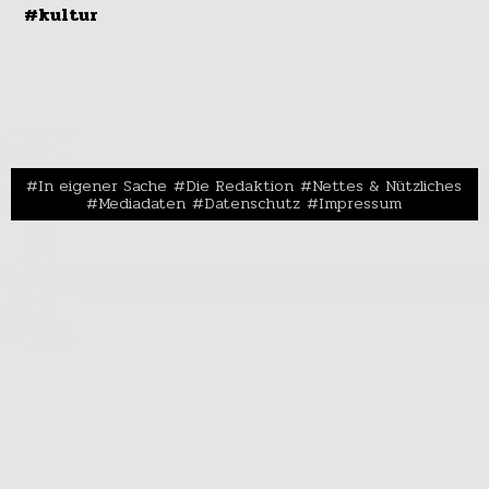
#kultur
In eigener Sache
Die Redaktion
Nettes & Nützliches
Mediadaten
Datenschutz
Impressum