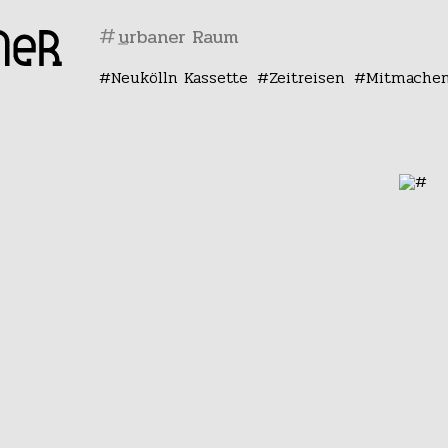
#
Neukölln Kassette
Zeitreisen
Mitmache
m