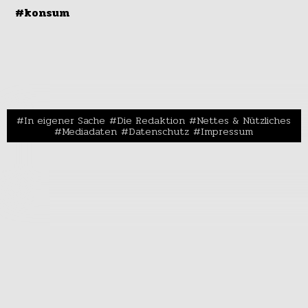
#konsum
In eigener Sache
Die Redaktion
Nettes & Nützliches
Mediadaten
Datenschutz
Impressum