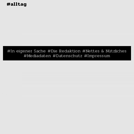
#alltag
In eigener Sache
Die Redaktion
Nettes & Nützliches
Mediadaten
Datenschutz
Impressum