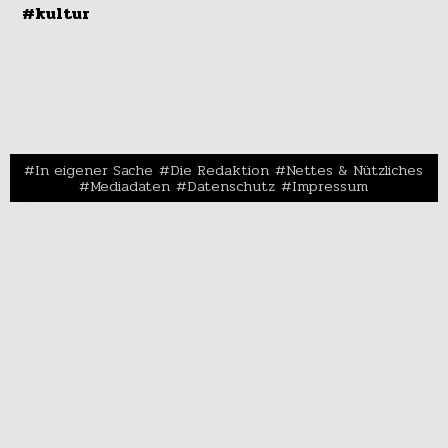
#kultur
In eigener Sache
Die Redaktion
Nettes & Nützliches
Mediadaten
Datenschutz
Impressum