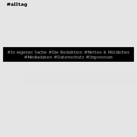
#alltag
In eigener Sache
Die Redaktion
Nettes & Nützliches
Mediadaten
Datenschutz
Impressum