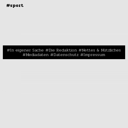
#sport
In eigener Sache
Die Redaktion
Nettes & Nützliches
Mediadaten
Datenschutz
Impressum