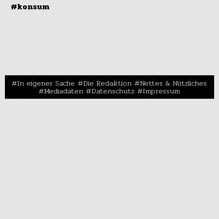
#konsum
In eigener Sache
Die Redaktion
Nettes & Nützliches
Mediadaten
Datenschutz
Impressum