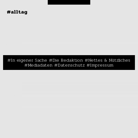
#alltag
In eigener Sache
Die Redaktion
Nettes & Nützliches
Mediadaten
Datenschutz
Impressum