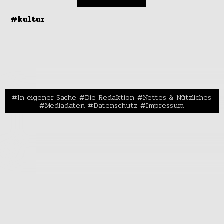
#kultur
In eigener Sache
Die Redaktion
Nettes & Nützliches
Mediadaten
Datenschutz
Impressum