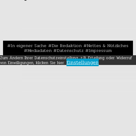
In eigener Sache
Die Redaktion
Nettes & Nützliches
Mediadaten
Datenschutz
Impressum
Zum Ändern Ihrer Datenschutzeinstellung, z.B. Erteilung oder Widerruf
Einstellungen
von Einwilligungen, klicken Sie hier: