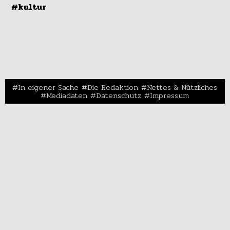
#kultur
In eigener Sache
Die Redaktion
Nettes & Nützliches
Mediadaten
Datenschutz
Impressum