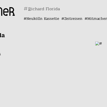
#
Neukölln Kassette
Zeitreisen
Mitmache
da
n