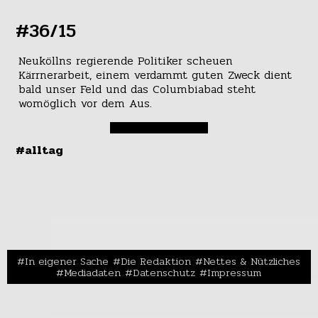
#36/15
Neuköllns regierende Politiker scheuen
Kärrnerarbeit, einem verdammt guten Zweck dient
bald unser Feld und das Columbiabad steht
womöglich vor dem Aus.
#alltag
In eigener Sache
Die Redaktion
Nettes & Nützliches
Mediadaten
Datenschutz
Impressum