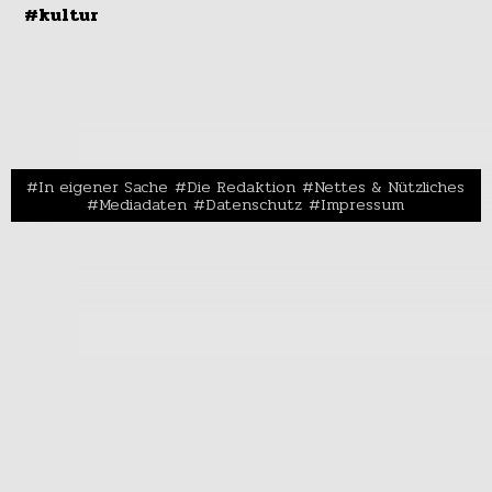
#kultur
In eigener Sache
Die Redaktion
Nettes & Nützliches
Mediadaten
Datenschutz
Impressum