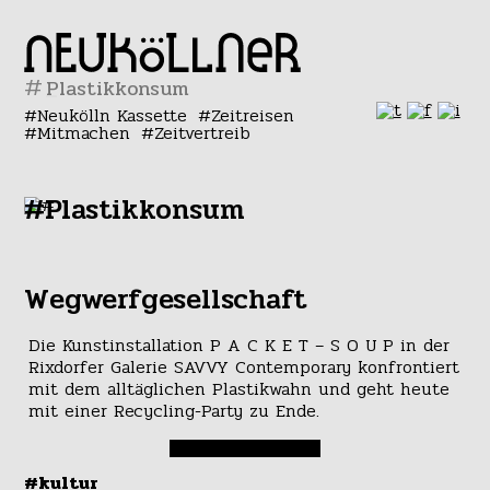
#
Neukölln Kassette
Zeitreisen
Mitmachen
Zeitvertreib
#Plastikkonsum
Wegwerfgesellschaft
Die Kunstinstallation P A C K E T – S O U P in der
Rixdorfer Galerie SAVVY Contemporary konfrontiert
mit dem alltäglichen Plastikwahn und geht heute
mit einer Recycling-Party zu Ende.
#kultur