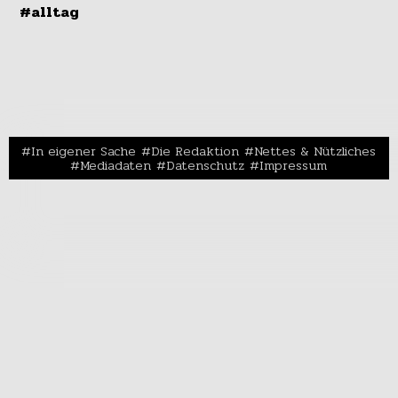
#alltag
In eigener Sache
Die Redaktion
Nettes & Nützliches
Mediadaten
Datenschutz
Impressum