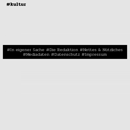
#kultur
In eigener Sache
Die Redaktion
Nettes & Nützliches
Mediadaten
Datenschutz
Impressum