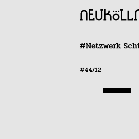
#Netzwerk Schü
#44/12