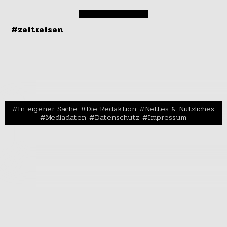
#zeitreisen
In eigener Sache
Die Redaktion
Nettes & Nützliches
Mediadaten
Datenschutz
Impressum